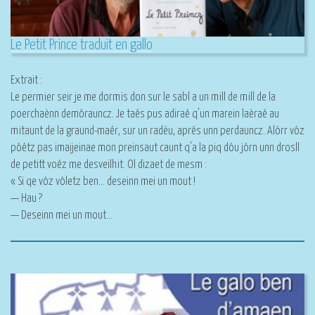
Le Petit Prince traduit en gallo
Extrait :
Le permier seir je me dormis don sur le sabl a un mill de mill de la
poerchaènn demórauncz. Je taés pus adiraé q'un marein laèraé au
mitaunt de la graund-maér, sur un radèu, aprés unn perdauncz. Alórr vóz
póétz pas imaijeinae mon preinsaut caunt q'a la piq dóu jórn unn drosll
de petitt voéz me desveilhit. Ol dizaet de mesm :
« Si qe vóz vóletz ben… deseinn mei un mout !
— Hau ?
— Deseinn mei un mout…